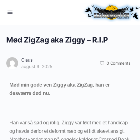
Mød ZigZag aka Ziggy – R.I.P
Claus
0
Comments
august 9, 2025
Mød min gode ven Ziggy aka ZigZag, han er
desværre død nu.
Han var så sød og rolig. Ziggy var født med et handicap
og havde derfor et deformt næb og et lidt skævt ansigt.
Næbbet var det man på engelsk kalder et Crossed Beak