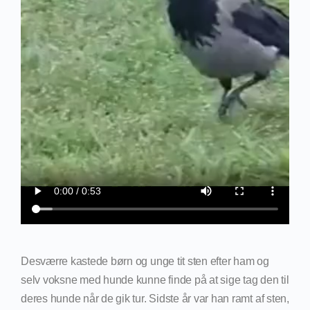
Desværre kastede børn og unge tit sten efter ham og
selv voksne med hunde kunne finde på at sige tag den til
deres hunde når de gik tur. Sidste år var han ramt af sten,