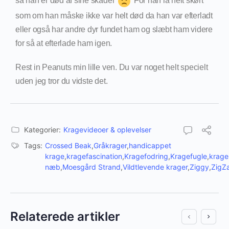
så han er død af sine skader
For han lå helt skørt
som om han måske ikke var helt død da han var efterladt
eller også har andre dyr fundet ham og slæbt ham videre
for så at efterlade ham igen.
Rest in Peanuts min lille ven. Du var noget helt specielt
uden jeg tror du vidste det.
Kategorier:
Kragevideoer & oplevelser
Tags:
Crossed Beak
,
Gråkrager
,
handicappet
krage
,
kragefascination
,
Kragefodring
,
Kragefugle
,
krag
næb
,
Moesgård Strand
,
Vildtlevende krager
,
Ziggy
,
ZigZ
Relaterede artikler