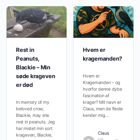
Rest in
Hvem er
Peanuts,
kragemanden?
Blackie – Min
søde krageven
Hvem er
Kragemanden – og
er død
hvorfor denne dybe
fascination af
In memory of my
krager? Mit navn er
beloved crow,
Claus, men de fleste
Blackie, may she
kender mig…
rest in peanuts. Jeg
har mistet min sort
Claus
krageven, Blackie,
juli