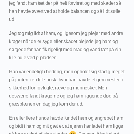
jeg fandt ham tæt der på helt forvirret og med skader så
han havde svært ved at holde balancen og så lidt sølle
ud.
Jeg tog mig lidt af ham, og ligesom jeg plejer med andre
krager når de er syge eller skadet plejede jeg ham og
sørgede for han fik rigeligt med mad og vand tæt på sin
lille hule ved p-pladsen.
Han var endeligt i bedring, men opholdt sig stadig meget
på jorden i en lille busk, hvor han havde et gemmested i
sikkerhed for rovfugle, ræve og mennesker. Men
desværre fandt kragerne og jeg ham liggende død på
græsplænen en dag jeg kom der ud.
En eller flere hunde havde fundet ham og angrebet ham
og bidt i ham og mit gæt er, at ejeren har ladet ham ligge