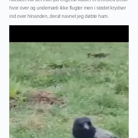
hvor over og undernæb ikke flugter men i stedet krydser
ind over hinanden, deraf navnet jeg døbte ham.