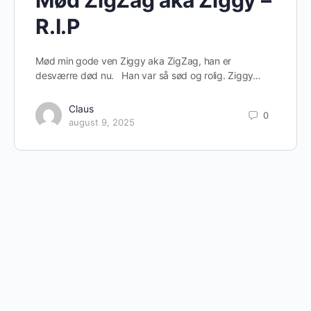
Mød ZigZag aka Ziggy –
R.I.P
Mød min gode ven Ziggy aka ZigZag, han er
desværre død nu. Han var så sød og rolig. Ziggy…
Claus
0
august 9, 2025