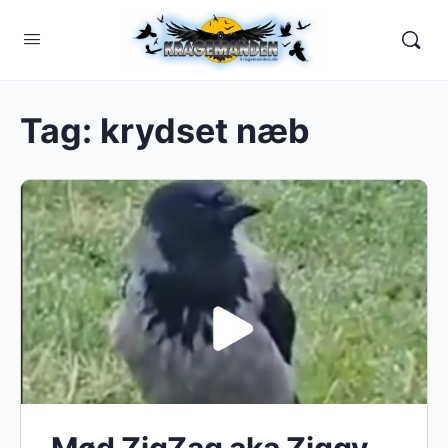
Tag:
krydset næb