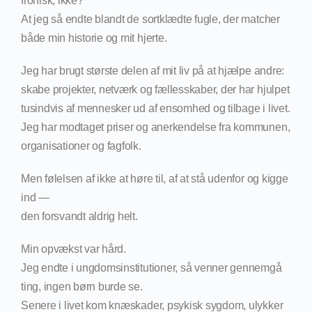
Ironisk, ikke?
At jeg så endte blandt de sortklædte fugle, der matcher
både min historie og mit hjerte.
Jeg har brugt største delen af mit liv på at hjælpe andre:
skabe projekter, netværk og fællesskaber, der har hjulpet
tusindvis af mennesker ud af ensomhed og tilbage i livet.
Jeg har modtaget priser og anerkendelse fra kommunen,
organisationer og fagfolk.
Men følelsen af ikke at høre til, af at stå udenfor og kigge
ind —
den forsvandt aldrig helt.
Min opvækst var hård.
Jeg endte i ungdomsinstitutioner, så venner gennemgå
ting, ingen børn burde se.
Senere i livet kom knæskader, psykisk sygdom, ulykker