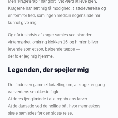
Men “krageterapi” har gjort livet værd at leve igen.
Kragerne har lært mig tålmodighed, tilstedeværelse og
en form for fred, som ingen medicin nogensinde har
kunnet give mig.
Og når tusindvis af krager samles ved stranden i
vintermørket, omkring klokken 16, og himlen bliver
levende som et sort, bølgende tæppe —
der føler jeg mig hjemme.
Legenden, der spejler mig
Der findes en gammel fortælling om, at krager engang
var verdens smukkeste fugle.
At deres fjer glimtede i alle regnbuens farver.
At de dansede ved de hellige bål, hvor menneskers
sjæle samledes før den sidste rejse.