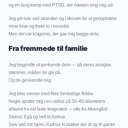
og en lang kamp med PTSD, der næsten slog mig ud.
Jeg gik ture ved stranden og i skoven for at genoptræne
mine knæ og finde ro i hovedet.
Men det var kragerne, der gav mig begge dele.
Fra fremmede til familie
Jeg begyndte at genkende dem — på deres ansigter,
stemmer, måden de gik på.
Og de genkendte mig.
Jeg blev venner med flere forskellige flokke.
Nogle spotter mig i en radius på 50–60 kilometers
afstand fra mit faste kragested — ofte fra Moesgård
Strand, Egå og helt til Ajstrup.
Selv ved mit hjem i Aarhus N dukker der af og til gamle