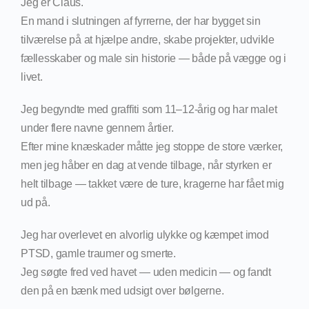
Jeg er Claus.
En mand i slutningen af fyrrerne, der har bygget sin
tilværelse på at hjælpe andre, skabe projekter, udvikle
fællesskaber og male sin historie — både på vægge og i
livet.
Jeg begyndte med graffiti som 11–12-årig og har malet
under flere navne gennem årtier.
Efter mine knæskader måtte jeg stoppe de store værker,
men jeg håber en dag at vende tilbage, når styrken er
helt tilbage — takket være de ture, kragerne har fået mig
ud på.
Jeg har overlevet en alvorlig ulykke og kæmpet imod
PTSD, gamle traumer og smerte.
Jeg søgte fred ved havet — uden medicin — og fandt
den på en bænk med udsigt over bølgerne.