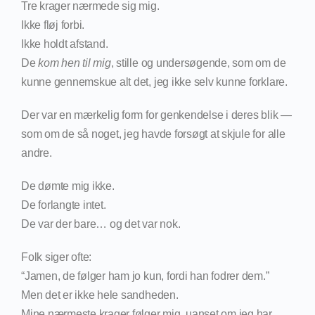
Tre krager nærmede sig mig.
Ikke fløj forbi.
Ikke holdt afstand.
De
kom hen til mig
, stille og undersøgende, som om de
kunne gennemskue alt det, jeg ikke selv kunne forklare.
Der var en mærkelig form for genkendelse i deres blik —
som om de så noget, jeg havde forsøgt at skjule for alle
andre.
De dømte mig ikke.
De forlangte intet.
De var der bare… og det var nok.
Folk siger ofte:
“Jamen, de følger ham jo kun, fordi han fodrer dem.”
Men det er ikke hele sandheden.
Mine nærmeste krager følger mig, uanset om jeg har