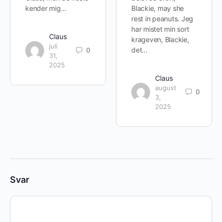
kender mig…
Blackie, may she
rest in peanuts. Jeg
har mistet min sort
Claus
krageven, Blackie,
juli
det…
0
31,
2025
Claus
august
0
3,
2025
Svar