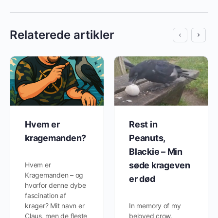
Relaterede artikler
Hvem er
Rest in
kragemanden?
Peanuts,
Blackie – Min
søde krageven
Hvem er
Kragemanden – og
er død
hvorfor denne dybe
fascination af
krager? Mit navn er
In memory of my
Claus, men de fleste
beloved crow,