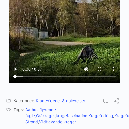
Kategorier:
Kragevideoer & oplevelser
Tags:
Aarhus
,
flyvende
fugle
,
Gråkrager
,
kragefascination
,
Kragefodring
,
Kragefu
Strand
,
Vildtlevende krager