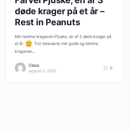
Farvel Pjuske, én af 3
døde krager på et år –
Rest in Peanuts
Min tamme krageven Pjuske, en af 3 døde krager på
et år
Tror desværre min gode og tamme
krageven…
Claus
0
august 3, 2025