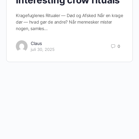
Interesting crow rituals
Kragefuglenes Ritualer — Død og Afsked Når en krage
dør — hvad gør de andre? Når mennesker mister
nogen, samles…
Claus
0
juli 30, 2025