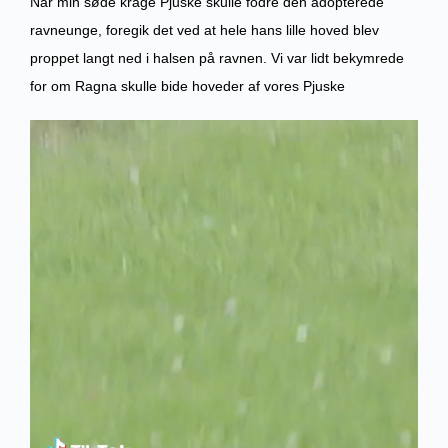
Når min søde krage Pjuske skulle fodre den adopterede
ravneunge, foregik det ved at hele hans lille hoved blev
proppet langt ned i halsen på ravnen. Vi var lidt bekymrede
for om Ragna skulle bide hoveder af vores Pjuske