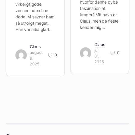
hvorfor denne dybe
virkeligt gode
fascination af
venner inden han
krager? Mit navn er
døde. Vi savner ham
Claus, men de fleste
så utroligt meget.
kender mig…
Han var altid glad…
Claus
Claus
juli
august
0
0
31,
9,
2025
2025