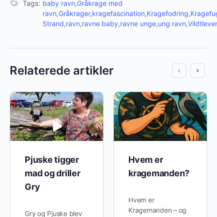
Tags:
baby ravn
,
Gråkrage med
ravn
,
Gråkrager
,
kragefascination
,
Kragefodring
,
Kragefu
Strand
,
ravn
,
ravne baby
,
ravne unge
,
ung ravn
,
Vildtlev
Relaterede artikler
Pjuske tigger
Hvem er
mad og driller
kragemanden?
Gry
Hvem er
Kragemanden – og
Gry og Pjuske blev