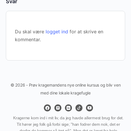
Svar
Du skal være
logget ind
for at skrive en
kommentar.
© 2026 - Prøv kragemandens nye online kursus og bliv ven
med dine lokale kragefugle
Kragerne kom ind i mit liv, da jeg havde allermest brug for det.
Tit hører jeg folk gå forbi sige; "han fodrer dem nok, det er
derfor de kommer så tæt på". Men det er langt fra hele